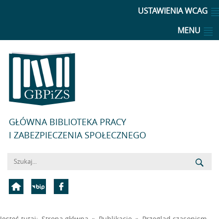
USTAWIENIA WCAG
MENU
GŁÓWNA BIBLIOTEKA PRACY
I ZABEZPIECZENIA SPOŁECZNEGO
Jesteś tutaj:
Strona główna
»
Publikacje
»
Przegląd czasopism