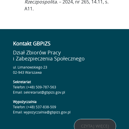
Rzeczpospolita
. – 2024, nr 265, 14.11, s.
A11.
Kontakt GBPiZS
Dział Zbiorów Pracy
i Zabezpieczenia Społecznego
ul. Limanowskiego 23
02-943 Warszawa
Sekretariat
Telefon: (+48) 509-787-563
Email: sekretariat@gbpizs.gov.pl
Wypożyczalnia
Telefon: (+48) 537-838-509
Email: wypozyczalnia@gbpizs.gov.pl
CZYTAJ WIĘCEJ